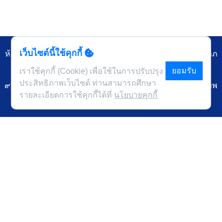
เว็บไซต์นี้ใช้คุกกี้
ห้องสมุดคณะพยาบาลศาสตร์อัครราชกุมารี ราชวิทยาลัยจุฬาภ
รณ์
ยอมรับ
เราใช้คุกกี้ (Cookie) เพื่อใช้ในการปรับปรุง
ประสิทธิภาพเว็บไซต์ ท่านสามารถศึกษา
๙๐๖ ถนนกำแพงเพชร ๖ แขวงตลาดบางเขน เขตหลักสี่ กรุงเทพ
รายละเอียดการใช้คุกกี้ได้ที่
นโยบายคุกกี้
๑๐๒๑๐
นโยบายคุกกี้
นโยบายการคุ้มครองข้อมูลส่วนบุคคล
ข้อกำหนดและเงื่อนไข
โทรศัพท์ ๐๒-๕๗๖-๖๗๐๐ ต่อ ๘๘๑๒
โทรสาร
อีเมล
library.nurse@cra.ac.th