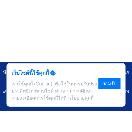
ห้องสมุดคณะพยาบาลศาสตร์อัครราชกุมารี ราชวิทยาลัยจุฬาภ
เว็บไซต์นี้ใช้คุกกี้
รณ์
ยอมรับ
เราใช้คุกกี้ (Cookie) เพื่อใช้ในการปรับปรุง
ประสิทธิภาพเว็บไซต์ ท่านสามารถศึกษา
๙๐๖ ถนนกำแพงเพชร ๖ แขวงตลาดบางเขน เขตหลักสี่ กรุงเทพ
รายละเอียดการใช้คุกกี้ได้ที่
นโยบายคุกกี้
๑๐๒๑๐
นโยบายคุกกี้
นโยบายการคุ้มครองข้อมูลส่วนบุคคล
ข้อกำหนดและเงื่อนไข