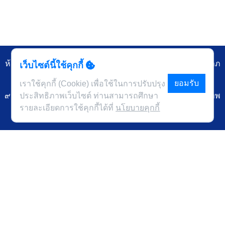
ห้องสมุดคณะพยาบาลศาสตร์อัครราชกุมารี ราชวิทยาลัยจุฬาภ
เว็บไซต์นี้ใช้คุกกี้
รณ์
ยอมรับ
เราใช้คุกกี้ (Cookie) เพื่อใช้ในการปรับปรุง
ประสิทธิภาพเว็บไซต์ ท่านสามารถศึกษา
๙๐๖ ถนนกำแพงเพชร ๖ แขวงตลาดบางเขน เขตหลักสี่ กรุงเทพ
รายละเอียดการใช้คุกกี้ได้ที่
นโยบายคุกกี้
๑๐๒๑๐
นโยบายคุกกี้
นโยบายการคุ้มครองข้อมูลส่วนบุคคล
ข้อกำหนดและเงื่อนไข
โทรศัพท์ ๐๒-๕๗๖-๖๗๐๐ ต่อ ๘๘๑๒
โทรสาร
อีเมล
library.nurse@cra.ac.th